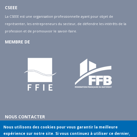
CSEEE
La CSEEE est une organisation professionnelle ayant pour objet de
représenter, les entrepreneurs du secteur, de défendre les intérêts de la
profession et de promouvoir le savoir-faire.
MEMBRE DE
NOUS CONTACTER
10 rue du débarcadère - 75017 Paris
Nous utilisons des cookies pour vous garantir la meilleure
tél
: 01.40.55.14.00
expérience sur notre site. Si vous continuez à utiliser ce dernier,