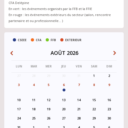
CFA Delépine
En vert : les évènements organisés par la FFB et la FFIE
En rouge : les événements extérieurs du secteur (salon, rencontre
partenaire et ou professionnelle… )
CSEEE
CFA
FFB
EXTERIEUR
AOÛT 2026
PAGINATION
LUN
MAR
MER
JEU
VEN
SAM
DIM
27
28
29
30
31
1
2
3
4
5
6
7
8
9
10
11
12
13
14
15
16
17
18
19
20
21
22
23
24
25
26
27
28
29
30
31
1
2
3
4
5
6