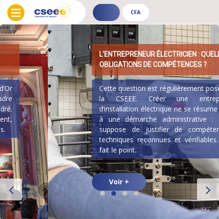
CFA
ADHÉRENT
CFA
-
-
PUBLIC
PUBLIC
L’ENTREPRENEUR ÉLECTRICIEN : QUELLES
OBLIGATIONS DE COMPÉTENCES ?
Cette question est régulièrement posée à
la CSEEE. Créer une entreprise
d’installation électrique ne se résume pas
à une démarche administrative : cela
suppose de justifier de compétences
techniques reconnues et vérifiables. On
fait le point.
Voir +