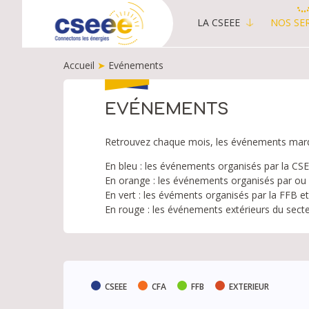
LA CSEEE
NOS SER
MAIN
MENU
Accueil
➤
Evénements
-
PUBLIC
FIL
D'ARIANE
EVÉNEMENTS
Retrouvez chaque mois, les événements marquan
En bleu : les événements organisés par la CS
En orange : les événements organisés par ou 
En vert : les évéments organisés par la FFB et
En rouge : les événements extérieurs du secte
CSEEE
CFA
FFB
EXTERIEUR