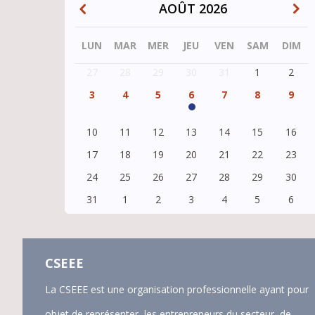
AOÛT 2026
PAGINATION
LUN
MAR
MER
JEU
VEN
SAM
DIM
27
28
29
30
31
1
2
3
4
5
6
7
8
9
10
11
12
13
14
15
16
17
18
19
20
21
22
23
24
25
26
27
28
29
30
31
1
2
3
4
5
6
CSEEE
La CSEEE est une organisation professionnelle ayant pour
objet de représenter, les entrepreneurs du secteur, de