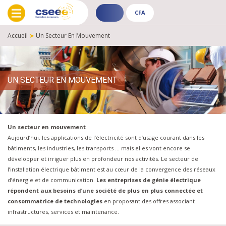
CFA
ADHÉRENT
CFA
-
-
Accueil
➤
Un Secteur En Mouvement
PUBLIC
PUBLIC
FIL
D'ARIANE
UN SECTEUR EN MOUVEMENT
Un secteur en mouvement
Aujourd’hui, les applications de l’électricité sont d’usage courant dans les
bâtiments, les industries, les transports … mais elles vont encore se
développer et irriguer plus en profondeur nos activités. Le secteur de
l’installation électrique bâtiment est au cœur de la convergence des réseaux
d’énergie et de communication.
Les entreprises de génie électrique
répondent aux besoins d’une société de plus en plus connectée et
consommatrice de technologies
en proposant des offres associant
infrastructures, services et maintenance.