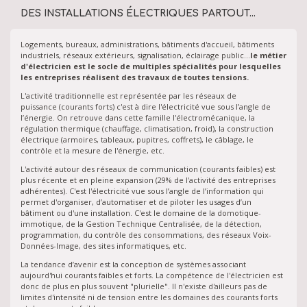
DES INSTALLATIONS ÉLECTRIQUES PARTOUT...
Logements, bureaux, administrations, bâtiments d'accueil, bâtiments
industriels, réseaux extérieurs, signalisation, éclairage public...
le métier
d'électricien est le socle de multiples spécialités pour lesquelles
les entreprises réalisent des travaux de toutes tensions.
L'activité traditionnelle est représentée par les réseaux de
puissance (courants forts) c'est à dire l'électricité vue sous l’angle de
l’énergie. On retrouve dans cette famille l'électromécanique, la
régulation thermique (chauffage, climatisation, froid), la construction
électrique (armoires, tableaux, pupitres, coffrets), le câblage, le
contrôle et la mesure de l'énergie, etc.
L'activité autour des réseaux de communication (courants faibles) est
plus récente et en pleine expansion (29% de l'activité des entreprises
adhérentes). C'est l'électricité vue sous l’angle de l’information qui
permet d'organiser, d’automatiser et de piloter les usages d’un
bâtiment ou d'une installation. C'est le domaine de la domotique-
immotique, de la Gestion Technique Centralisée, de la détection,
programmation, du contrôle des consommations, des réseaux Voix-
Données-Image, des sites informatiques, etc.
La tendance d’avenir est la conception de systèmes associant
aujourd'hui courants faibles et forts. La compétence de l'électricien est
donc de plus en plus souvent "plurielle". Il n'existe d'ailleurs pas de
limites d'intensité ni de tension entre les domaines des courants forts