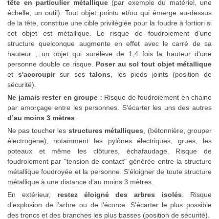
tête en particulier métallique
(par exemple du matériel, une
échelle, un outil). Tout objet pointu et/ou qui émerge au-dessus
de la tête, constitue une cible privilégiée pour la foudre à fortiori si
cet objet est métallique. Le risque de foudroiement d'une
structure quelconque augmente en effet avec le carré de sa
hauteur ; un objet qui surélève de 1,4 fois la hauteur d'une
personne double ce risque.
Poser au sol tout objet métallique
et
s'accroupir
sur ses
talons
, les pieds joints (position de
sécurité).
Ne jamais rester en groupe
: Risque de foudroiement en chaine
par amorçage entre les personnes. S'écarter les uns des autres
d’au moins 3 mètres
.
Ne pas toucher les
structures métalliques
, (bétonnière, grouper
électrogène),
notamment les pylônes électriques, grues, les
poteaux et même les clôtures, échafaudage. Risque de
foudroiement par "tension de contact" générée entre la structure
métallique foudroyée et la personne. S’éloigner de toute structure
métallique à une distance d'au moins 3 mètres.
En extérieur,
restez éloigné des arbres isolés
. Risque
d’explosion de l’arbre ou de l’écorce. S’écarter le plus possible
des troncs et des branches les plus basses (position de sécurité).