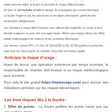
outils) peuvent attirer la foudre et accroître le risque d'électrocution.
De plus, le
sol humide
amplifie le danger de propagation du courant électrique.
La foudre frappe le sol, les structures ou les lignes électriques, générant des
surtensions dangereuses.
Les chantiers à risque élevé incluent ceux utilisant des explosifs, en zones à forte
densité orageuse ou avec des ouvrages hauts. Même sans impact direct, les effets
induits endommagent les moteurs et les systèmes électriques.
Les normes comme NFC 17-102, NF EN 62305 et IEC 62793 guident la protection,
mais pour les intervenants du chantier, l'essentiel est l'action rapide.
Anticiper le risque d’orage :
Avant de lancer une opération extérieure par temps incertain, le
responsable de chantier doit évaluer si un risque météorologique
peut survenir.
Pour cela le site gratuit
https://meteorage.com
/
peut donner des
indications précises sur les risques kérauniques.
Les trois risques liés à la foudre :
1.
Effet de pointe
: La foudre préfère les points hauts que sur
une surface plane.