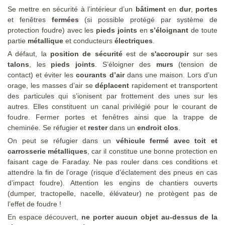
Se mettre en sécurité à l’intérieur d’un
bâtiment
en
dur
,
portes
et fenêtres
fermées
(si possible protégé par système de
protection foudre) avec les
pieds joints
en
s’éloignant
de toute
partie
métallique
et conducteurs
électriques
.
A défaut, la
position de sécurité
est de
s'accroupir
sur ses
talons
, les
pieds
joints
. S’éloigner des
murs
(tension de
contact) et éviter les
courants d’air
dans une maison. Lors d’un
orage, les masses d’air se
déplacent
rapidement et transportent
des particules qui s’ionisent par frottement des unes sur les
autres. Elles constituent un canal privilégié pour le courant de
foudre. Fermer portes et fenêtres ainsi que la trappe de
cheminée. Se réfugier et
rester
dans un
endroit
clos
.
On peut se réfugier dans un
véhicule fermé avec toit et
carrosserie métalliques
, car il constitue une bonne protection en
faisant cage de Faraday. Ne pas rouler dans ces conditions et
attendre la fin de l’orage (risque d’éclatement des pneus en cas
d’impact foudre). Attention les engins de chantiers ouverts
(dumper, tractopelle, nacelle, élévateur) ne protègent pas de
l’effet de foudre !
En espace découvert,
ne porter aucun objet au-dessus de la