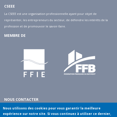
CSEEE
15
La CSEEE est une organisation professionnelle ayant pour objet de
représenter, les entrepreneurs du secteur, de défendre les intérêts de la
16
profession et de promouvoir le savoir-faire.
MEMBRE DE
17
18
19
20
21
22
NOUS CONTACTER
10 rue du débarcadère - 75017 Paris
Nous utilisons des cookies pour vous garantir la meilleure
23
tél
: 01.40.55.14.00
expérience sur notre site. Si vous continuez à utiliser ce dernier,