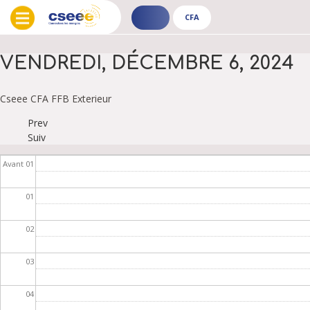
CFA
ADHÉRENT
CFA
-
-
PUBLIC
PUBLIC
VENDREDI, DÉCEMBRE 6, 2024
Cseee
CFA
FFB
Exterieur
Prev
PAGINATION
Suiv
Avant 01
01
02
03
04