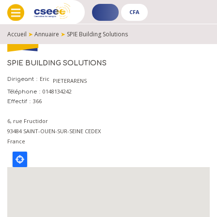
CFA
ADHÉRENT
CFA
-
-
Accueil
➤
Annuaire
➤
SPIE Building Solutions
PUBLIC
PUBLIC
FIL
D'ARIANE
SPIE BUILDING SOLUTIONS
Eric
Dirigeant
PIETERARENS
0148134242
Téléphone
366
Effectif
6, rue Fructidor
93484
SAINT-OUEN-SUR-SEINE CEDEX
France