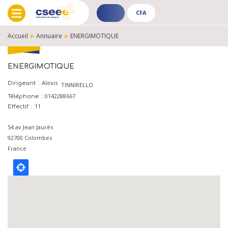
CFA
ADHÉRENT
CFA
-
-
Accueil
➤
Annuaire
➤
ENERGIMOTIQUE
PUBLIC
PUBLIC
FIL
D'ARIANE
ENERGIMOTIQUE
Alexis
Dirigeant
TINNIRELLO
0142288667
Téléphone
11
Effectif
54 av Jean Jaurès
92700
Colombes
France