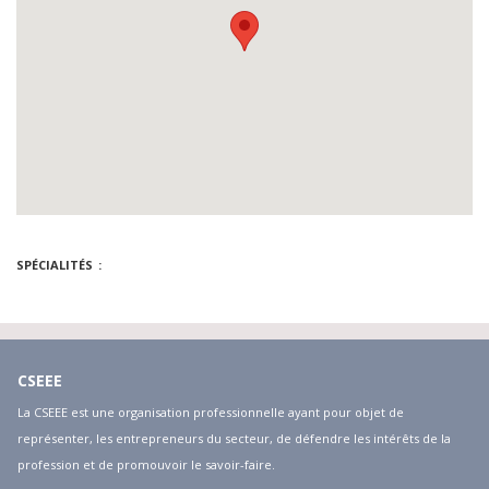
SPÉCIALITÉS
CSEEE
La CSEEE est une organisation professionnelle ayant pour objet de
représenter, les entrepreneurs du secteur, de défendre les intérêts de la
profession et de promouvoir le savoir-faire.