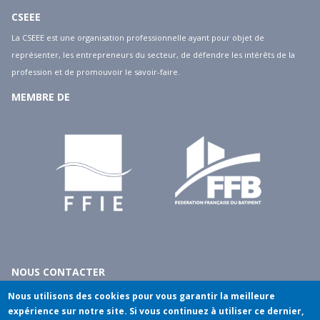
CSEEE
15
La CSEEE est une organisation professionnelle ayant pour objet de
représenter, les entrepreneurs du secteur, de défendre les intérêts de la
16
profession et de promouvoir le savoir-faire.
MEMBRE DE
17
18
19
20
21
22
NOUS CONTACTER
10 rue du débarcadère - 75017 Paris
Nous utilisons des cookies pour vous garantir la meilleure
23
tél
: 01.40.55.14.00
expérience sur notre site. Si vous continuez à utiliser ce dernier,