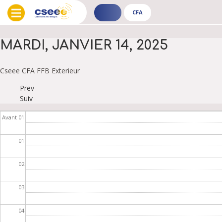
CFA
ADHÉRENT
CFA
-
-
PUBLIC
PUBLIC
MARDI, JANVIER 14, 2025
Cseee
CFA
FFB
Exterieur
Prev
PAGINATION
Suiv
Avant 01
01
02
03
04