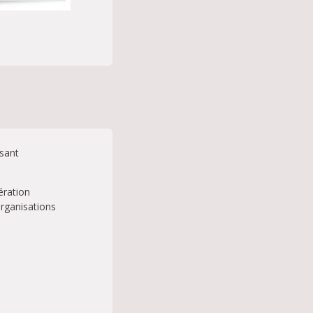
ssant
dération
rganisations