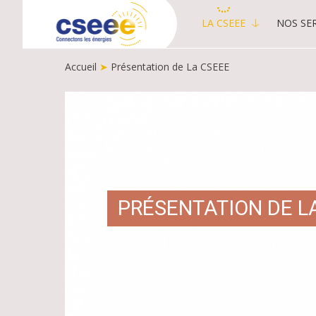
LA CSEEE
NOS SER
MAIN
MENU
Accueil
➤
Présentation de La CSEEE
-
PUBLIC
FIL
D'ARIANE
PRÉSENTATION DE L