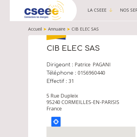
LA CSEEE
NOS SER
MAIN
MENU
Accueil
➤
Annuaire
➤
CIB ELEC SAS
-
PUBLIC
FIL
D'ARIANE
CIB ELEC SAS
Patrice
PAGANI
Dirigeant
0156960440
Téléphone
31
Effectif
5 Rue Dupleix
95240
CORMEILLES-EN-PARISIS
France