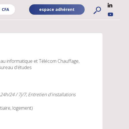
CFA
espace adhérent
ADHÉRENT
RÉSEA
FA
-
SOCIA
PUBLIC
UBLIC
au informatique et Télécom
Chauffage,
Bureau d'études
/24 / 7j/7, Entretien d'installations
tiaire, logement)