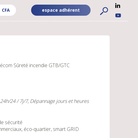
CFA
espace adhérent
ADHÉRENT
RÉSEA
FA
-
SOCIA
PUBLIC
UBLIC
élécom
Sûreté incendie
GTB/GTC
h/24 / 7j/7, Dépannage jours et heures
de sécurité
mmerciaux, éco-quartier, smart GRID