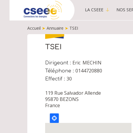
LA CSEEE
NOS SER
MAIN
MENU
Accueil
➤
Annuaire
➤
TSEI
-
PUBLIC
FIL
D'ARIANE
TSEI
Eric
MECHIN
Dirigeant
0144720880
Téléphone
30
Effectif
119 Rue Salvador Allende
95870
BEZONS
France