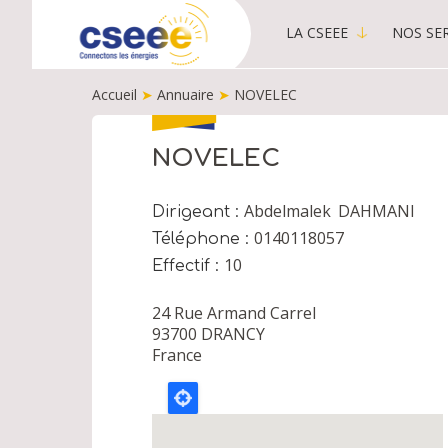
LA CSEEE
NOS SER
MAIN
MENU
Accueil
➤
Annuaire
➤
NOVELEC
-
PUBLIC
FIL
D'ARIANE
NOVELEC
Abdelmalek
DAHMANI
Dirigeant
0140118057
Téléphone
10
Effectif
24 Rue Armand Carrel
93700
DRANCY
France