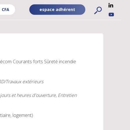
CFA
espace adhérent
ADHÉRENT
RÉSEA
FA
-
SOCIA
PUBLIC
UBLIC
élécom
Courants forts
Sûreté incendie
VRD/Travaux extérieurs
urs et heures d'ouverture, Entretien
tiaire, logement)