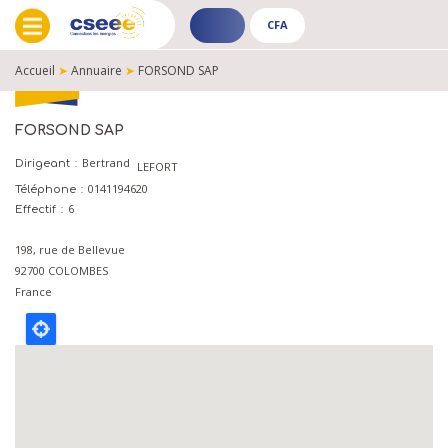
CFA
ADHÉRENT
CFA
-
-
Accueil
➤
Annuaire
➤
FORSOND SAP
PUBLIC
PUBLIC
FIL
D'ARIANE
FORSOND SAP
Bertrand
Dirigeant
LEFORT
0141194620
Téléphone
6
Effectif
198, rue de Bellevue
92700
COLOMBES
France