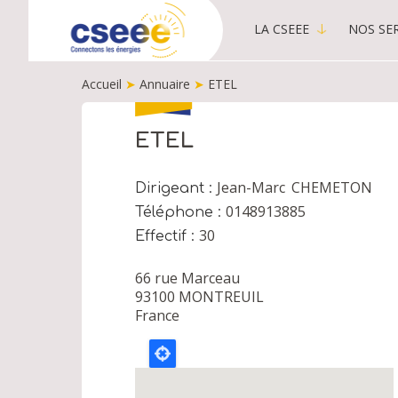
LA CSEEE
NOS SER
MAIN
MENU
Accueil
➤
Annuaire
➤
ETEL
-
PUBLIC
FIL
D'ARIANE
ETEL
Jean-Marc
CHEMETON
Dirigeant
0148913885
Téléphone
30
Effectif
66 rue Marceau
93100
MONTREUIL
France