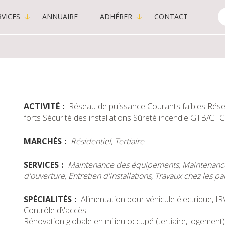
VICES
ANNUAIRE
ADHÉRER
CONTACT
C
-
P
ACTIVITÉ
Réseau de puissance
Courants faibles
Rése
forts
Sécurité des installations
Sûreté incendie
GTB/GTC
MARCHÉS
Résidentiel, Tertiaire
SERVICES
Maintenance des équipements, Maintenance
d'ouverture, Entretien d'installations, Travaux chez les par
SPÉCIALITÉS
Alimentation pour véhicule électrique, I
Contrôle d\'accès
Rénovation globale en milieu occupé (tertiaire, logement