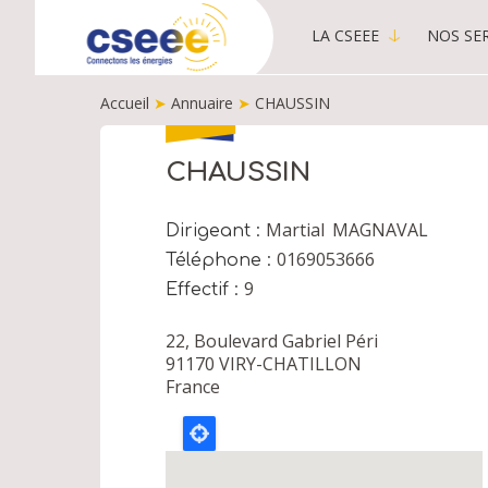
LA CSEEE
NOS SER
MAIN
MENU
Accueil
➤
Annuaire
➤
CHAUSSIN
-
PUBLIC
FIL
D'ARIANE
CHAUSSIN
Martial
MAGNAVAL
Dirigeant
0169053666
Téléphone
9
Effectif
22, Boulevard Gabriel Péri
91170
VIRY-CHATILLON
France