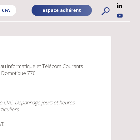
CFA
espace adhérent
ADHÉRENT
RÉSEA
FA
-
SOCIA
PUBLIC
UBLIC
au informatique et Télécom
Courants
 Domotique
770
 CVC, Dépannage jours et heures
ticuliers
RVE
)