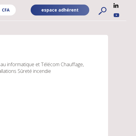
CFA
espace adhérent
ADHÉRENT
RÉSEA
FA
-
SOCIA
PUBLIC
UBLIC
au informatique et Télécom
Chauffage,
allations
Sûreté incendie