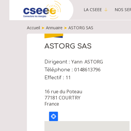
LA CSEEE
NOS SER
MAIN
MENU
Accueil
➤
Annuaire
➤
ASTORG SAS
-
PUBLIC
FIL
D'ARIANE
ASTORG SAS
Yann
ASTORG
Dirigeant
0148613796
Téléphone
11
Effectif
16 rue du Poteau
77181
COURTRY
France