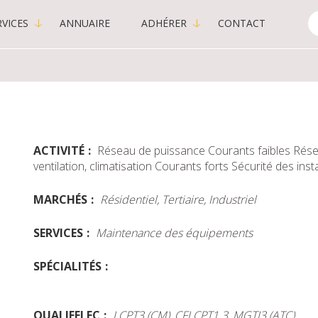
VICES
ANNUAIRE
ADHÉRER
CONTACT
C
-
P
ACTIVITÉ
Réseau de puissance
Courants faibles
Rése
ventilation, climatisation
Courants forts
Sécurité des inst
MARCHÉS
Résidentiel, Tertiaire, Industriel
SERVICES
Maintenance des équipements
SPÉCIALITÉS
QUALIFELEC
LCPT3 (CM), CFLCPT1.3, MGTI3 (ATC)