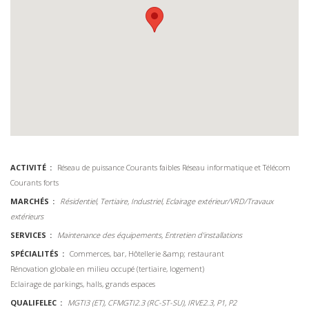
ACTIVITÉ
Réseau de puissance
Courants faibles
Réseau informatique et Télécom
Courants forts
MARCHÉS
Résidentiel, Tertiaire, Industriel, Eclairage extérieur/VRD/Travaux
extérieurs
SERVICES
Maintenance des équipements, Entretien d'installations
SPÉCIALITÉS
Commerces, bar, Hôtellerie &amp; restaurant
Rénovation globale en milieu occupé (tertiaire, logement)
Eclairage de parkings, halls, grands espaces
QUALIFELEC
MGTI3 (ET), CFMGTI2.3 (RC-ST-SU), IRVE2.3, P1, P2