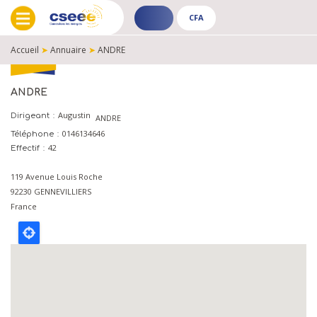
CFA
ADHÉRENT
CFA
-
-
Accueil
➤
Annuaire
➤
ANDRE
PUBLIC
PUBLIC
FIL
D'ARIANE
ANDRE
Augustin
Dirigeant
ANDRE
0146134646
Téléphone
42
Effectif
119 Avenue Louis Roche
92230
GENNEVILLIERS
France