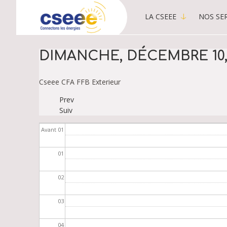
LA CSEEE
NOS SER
MAIN
MENU
-
DIMANCHE, DÉCEMBRE 10,
PUBLIC
Cseee
CFA
FFB
Exterieur
Prev
PAGINATION
Suiv
Avant 01
01
02
03
04